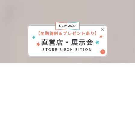
NEW 2027
【早期得割＆プレゼントあり】
直営店・展示会
STORE & EXHIBITION
直営店一覧
展示会
好奇心や夢を背負って歩む、
ちいさな背中に寄り添って
かけがえのない想い出を一緒に育みます。