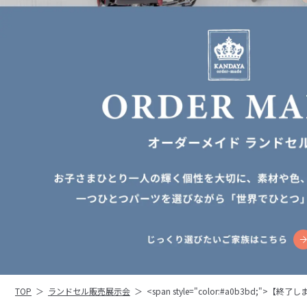
TOP
＞
ランドセル販売展示会
＞
<span style="color:#a0b3bd;