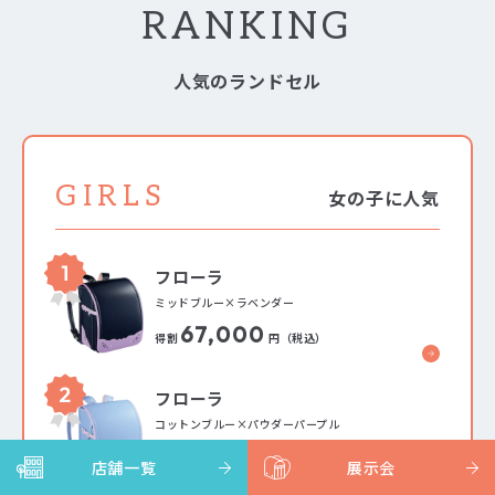
RANKING
人気のランドセル
GIRLS
女の子に人気
フローラ
ミッドブルー×ラベンダー
67,000
得割
円（税込）
フローラ
コットンブルー×パウダーパープル
67,000
得割
円（税込）
店舗一覧
展示会