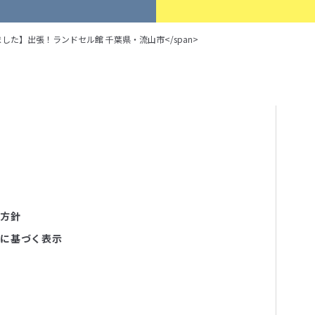
">【終了しました】出張！ランドセル館 千葉県・流山市</span>
護方針
法に基づく表示