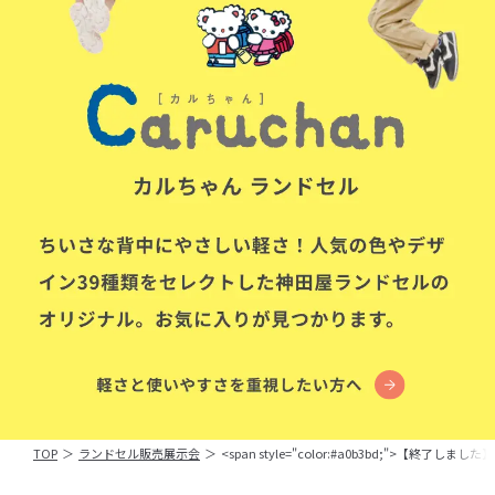
TOP
＞
ランドセル販売展示会
＞
<span style="color:#a0b3bd;">【終了