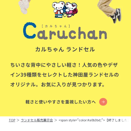
TOP
＞
ランドセル販売展示会
＞
<span style="color:#a0b3bd;">【終了