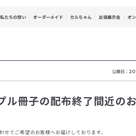
私たちの想い
オーダーメイド
カルちゃん
出張展示会
オ
公開日：
20
プル冊子の配布終了間近の
あわせてご希望のお客様へお届けしております、