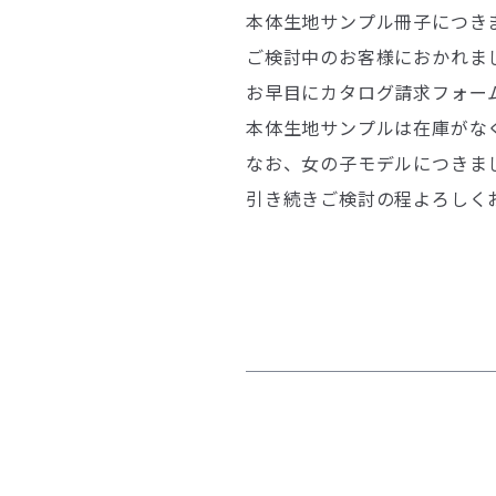
本体生地サンプル冊子につき
ご検討中のお客様におかれま
お早目にカタログ請求フォー
本体生地サンプルは在庫がな
なお、女の子モデルにつきま
引き続きご検討の程よろしく