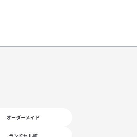
オーダーメイド
ランドセル館