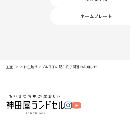
ネームプレート
TOP
＞
本体生地サンプル冊子の配布終了間近のお知らせ